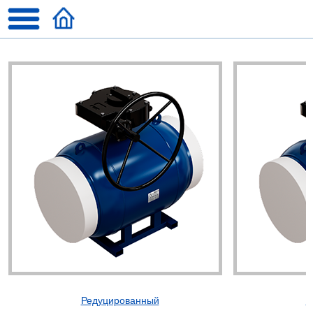
Редуцированный
П