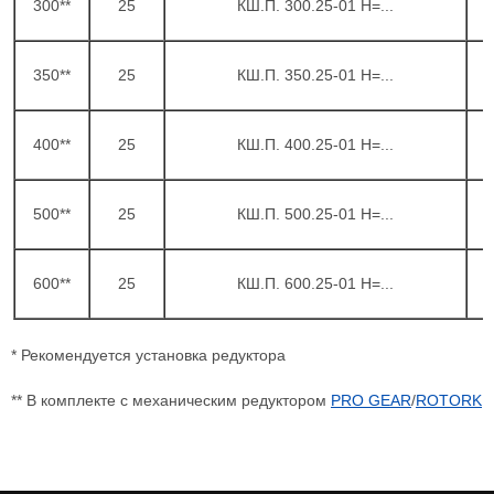
300**
25
КШ.П. 300.25-01 H=...
350**
25
КШ.П. 350.25-01 H=...
400**
25
КШ.П. 400.25-01 H=...
500**
25
КШ.П. 500.25-01 H=...
600**
25
КШ.П. 600.25-01 H=...
* Рекомендуется установка редуктора
** В комплекте с механическим редуктором
PRO GEAR
/
ROTORK