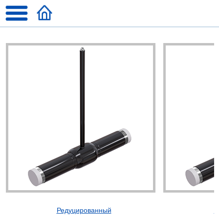
Редуцированный
П