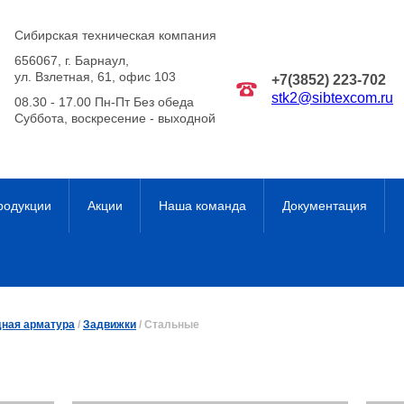
Сибирская техническая компания
656067
,
г. Барнаул
,
ул. Взлетная, 61, офис 103
+7(3852) 223-702
stk2@sibtexcom.ru
08.30 - 17.00 Пн-Пт Без обеда
Суббота, воскресение - выходной
родукции
Акции
Наша команда
Документация
дная арматура
/
Задвижки
/
Стальные