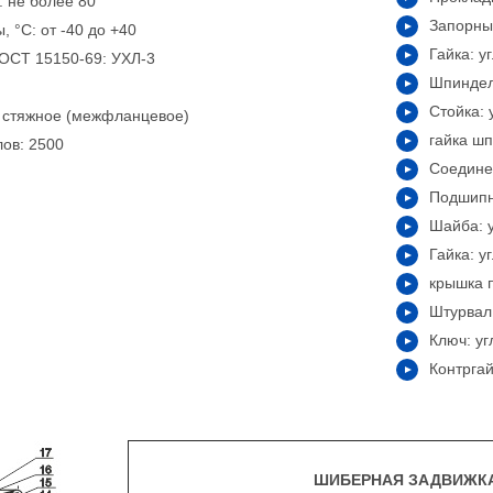
: не более 80
Запорный
 °С: от -40 до +40
Гайка: у
ОСТ 15150-69: УХЛ-3
Шпиндел
Стойка: 
: стяжное (межфланцевое)
гайка ш
лов: 2500
Соедине
Подшипни
Шайба: у
Гайка: у
крышка 
Штурвал:
Ключ: уг
Контргай
ШИБЕРНАЯ ЗАДВИЖК