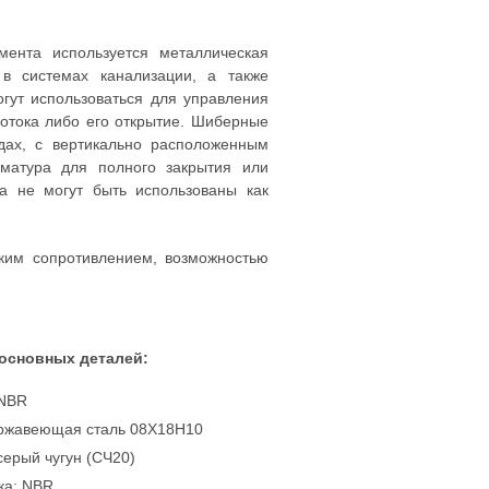
мента используется металлическая
в системах канализации, а также
гут использоваться для управления
потока либо его открытие. Шиберные
одах, с вертикально расположенным
матура для полного закрытия или
ва не могут быть использованы как
ким сопротивлением, возможностью
основных деталей:
 NBR
ержавеющая сталь 08Х18Н10
серый чугун (СЧ20)
ка: NBR