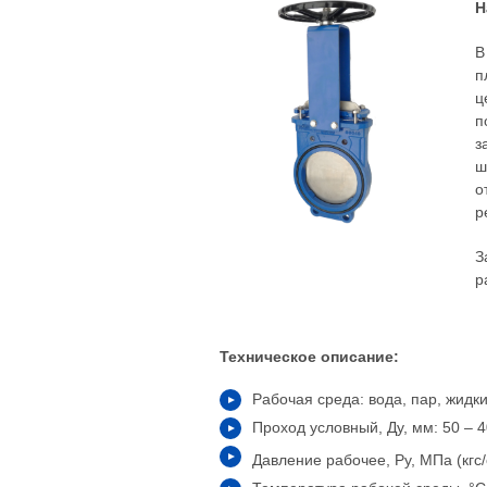
Н
В
п
ц
п
з
ш
о
р
З
р
Техническое описание:
Рабочая среда: вода, пар, жидк
Проход условный, Ду, мм: 50 – 
Давление рабочее, Ру, МПа (кгс