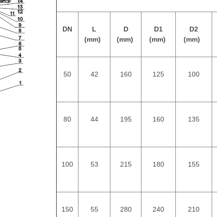
DN
L
D
D1
D2
(mm)
(mm)
(mm)
(mm)
50
42
160
125
100
80
44
195
160
135
100
53
215
180
155
150
55
280
240
210