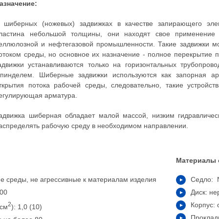
азначение:
 шиберных (ножевых) задвижках в качестве запирающего эле
ластина небольшой толщины, они находят свое применение 
еллюлозной и нефтегазовой промышленности. Такие задвижки мо
отоком среды, но основное их назначение - полное перекрытие 
адвижки устанавливаются только на горизонтальных трубопров
пинделем. Шиберные задвижки используются как запорная ар
ткрытия потока рабочей среды, следовательно, такие устройст
егулирующая арматура.
адвижка шиберная обладает малой массой, низким гидравличес
аспределять рабочую среду в необходимом направлении.
Материалы 
ие среды, не агрессивные к материалам изделия
Седло:
400
Диск: н
2
Корпус: 
/см
): 1,0 (10)
Проклад