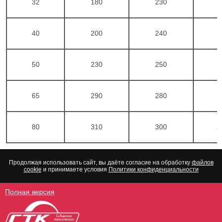
32
180
230
1
40
200
240
1
50
230
250
1
65
290
280
1
80
310
300
2
Продолжая использовать сайт, вы даёте согласие на обработку
файлов
cookie
и принимаете условия
Политики конфиденциальности
Полная версия