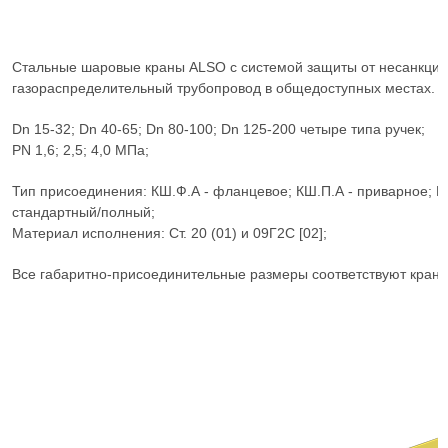
Стальные шаровые краны ALSO с системой защиты от несанкцио
газораспределительный трубопровод в общедоступных местах.
Dn 15-32; Dn 40-65; Dn 80-100; Dn 125-200 четыре типа ручек;
PN 1,6; 2,5; 4,0 МПа;
Тип присоединения: КШ.Ф.А - фланцевое; КШ.П.А - приварное; К
стандартный/полный;
Материал исполнения: Ст. 20 (01) и 09Г2С [02];
Все габаритно-присоединительные размеры соответствуют кра