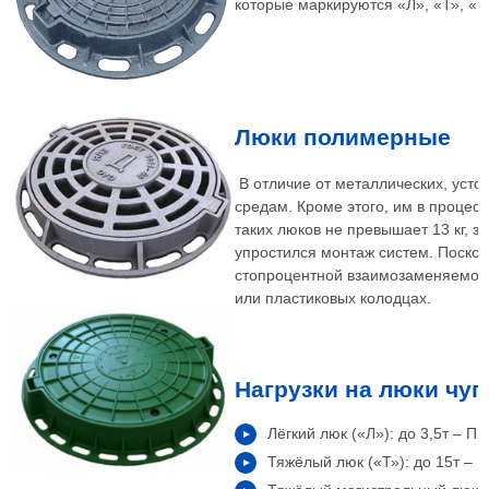
которые маркируются «Л», «Т», «
Люки полимерные
В отличие от металлических, уст
средам. Кроме этого, им в процес
таких люков не превышает 13 кг, за
упростился монтаж систем. Поско
стопроцентной взаимозаменяемост
или пластиковых колодцах.
Нагрузки на люки чу
Лёгкий люк («Л»): до 3,5т – П
Тяжёлый люк («Т»): до 15т – П